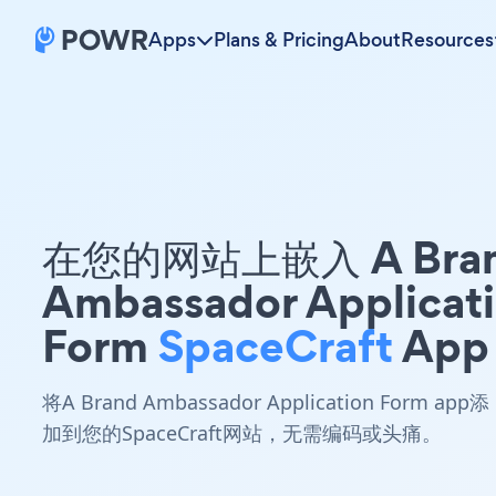
Apps
Plans & Pricing
About
Resources
在您的网站上嵌入 A Bra
Ambassador Applicat
Form
SpaceCraft
App
将A Brand Ambassador Application Form app添
加到您的SpaceCraft网站，无需编码或头痛。