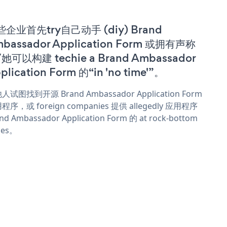
企业首先try自己动手 (diy) Brand
bassador Application Form 或拥有声称
她可以构建 techie a Brand Ambassador
plication Form 的“in 'no time'”。
人试图找到开源 Brand Ambassador Application Form
程序，或 foreign companies 提供 allegedly 应用程序
nd Ambassador Application Form 的 at rock-bottom
ces。