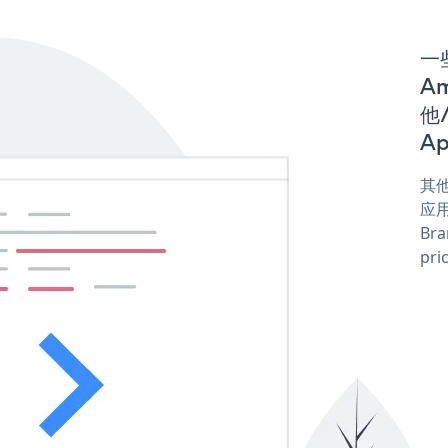
一些
Am
他/
Ap
其他
应用
Bra
pri