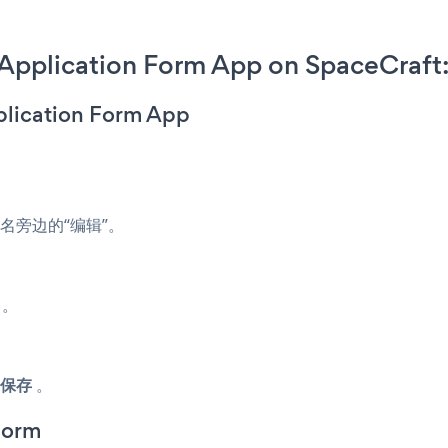
Application Form App on SpaceCraft
plication Form App
名旁边的“编辑”。
。
保存
。
Form