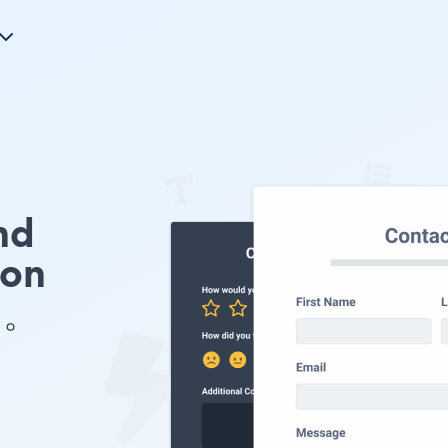
nd
ion
 。