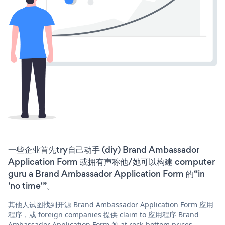
一些企业首先try自己动手 (diy) Brand Ambassador
Application Form 或拥有声称他/她可以构建 computer
guru a Brand Ambassador Application Form 的“in
'no time'”。
其他人试图找到开源 Brand Ambassador Application Form 应用
程序，或 foreign companies 提供 claim to 应用程序 Brand
Ambassador Application Form 的 at rock-bottom prices。