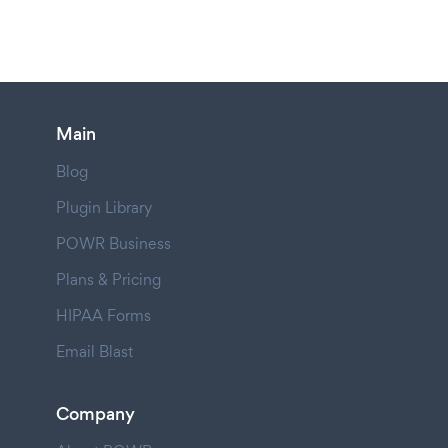
Main
Blog
Plugin Library
POWR Business
Plans & Pricing
HIPAA Forms
Email Blast
Company