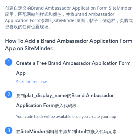
创建自定义的Brand Ambassador Application Form SiteMinder
应用，匹配网站的样式和颜色，并将Brand Ambassador
Application Form添加到SiteMinder页面，帖子，侧边栏，页脚或
您喜欢的任何位置现场。
How To Add a Brand Ambassador Application Form
App on SiteMinder:
Create a Free Brand Ambassador Application Form
App
Start for free now
复制plat_display_name的Brand Ambassador
Application Form嵌入代码段
Your code block will be available once you create your app
在SiteMinder编辑器中添加到html或嵌入代码元素