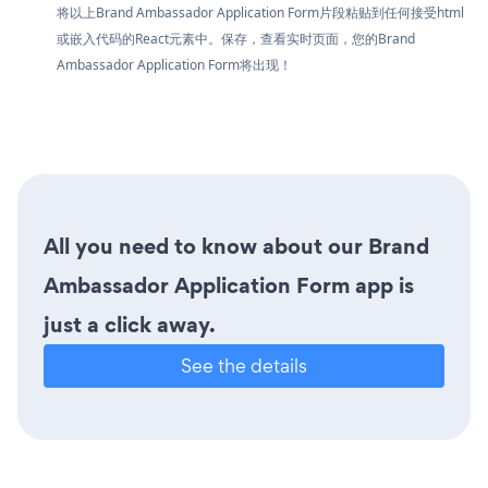
将以上Brand Ambassador Application Form片段粘贴到任何接受html
或嵌入代码的React元素中。保存，查看实时页面，您的Brand
Ambassador Application Form将出现！
All you need to know about our Brand
Ambassador Application Form app is
just a click away.
See the details