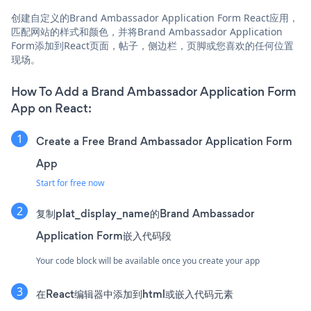
创建自定义的Brand Ambassador Application Form React应用，
匹配网站的样式和颜色，并将Brand Ambassador Application
Form添加到React页面，帖子，侧边栏，页脚或您喜欢的任何位置
现场。
How To Add a Brand Ambassador Application Form
App on React:
Create a Free Brand Ambassador Application Form
App
Start for free now
复制plat_display_name的Brand Ambassador
Application Form嵌入代码段
Your code block will be available once you create your app
在React编辑器中添加到html或嵌入代码元素