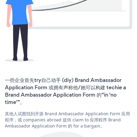
一些企业首先try自己动手 (diy) Brand Ambassador
Application Form 或拥有声称他/她可以构建 techie a
Brand Ambassador Application Form 的“in 'no
time'”。
其他人试图找到开源 Brand Ambassador Application Form 应用
程序，或 companies abroad 提供 claim to 应用程序 Brand
Ambassador Application Form 的 for a bargain。