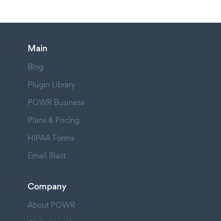
Main
Blog
Plugin Library
POWR Business
Plans & Pricing
HIPAA Forms
Email Blast
Company
About POWR