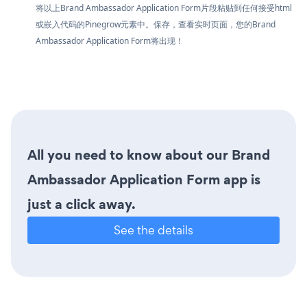
将以上Brand Ambassador Application Form片段粘贴到任何接受html
或嵌入代码的Pinegrow元素中。保存，查看实时页面，您的Brand
Ambassador Application Form将出现！
All you need to know about our Brand
Ambassador Application Form app is
just a click away.
See the details