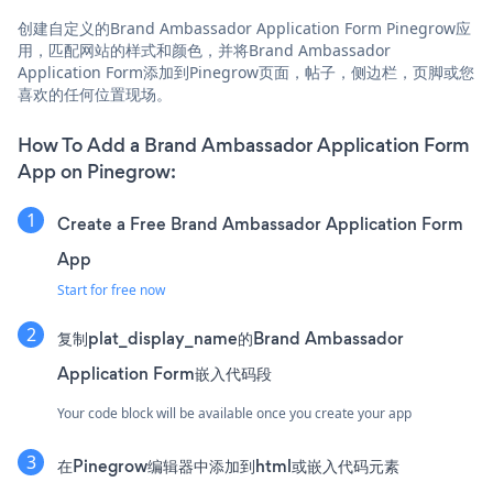
创建自定义的Brand Ambassador Application Form Pinegrow应
用，匹配网站的样式和颜色，并将Brand Ambassador
Application Form添加到Pinegrow页面，帖子，侧边栏，页脚或您
喜欢的任何位置现场。
How To Add a Brand Ambassador Application Form
App on Pinegrow:
Create a Free Brand Ambassador Application Form
App
Start for free now
复制plat_display_name的Brand Ambassador
Application Form嵌入代码段
Your code block will be available once you create your app
在Pinegrow编辑器中添加到html或嵌入代码元素