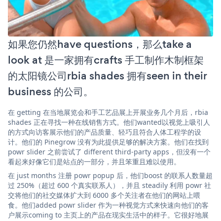
如果您仍然have questions，那么take a
look at 是一家拥有crafts 手工制作木制框架
的太阳镜公司rbia shades 拥有seen in their
business 的公司。
在 getting 在当地展览会和手工艺品展上开展业务几个月后，rbia
shades 正在寻找一种在线销售方式。他们wanted以视觉上吸引人
的方式向访客展示他们的产品质量、轻巧且符合人体工程学的设
计。他们的 Pinegrow 没有为此提供足够的解决方案。他们在找到
powr slider 之前尝试了 different third-party apps，但没有一个
看起来好像它们是站点的一部分，并且笨重且难以使用。
在 just months 注册 powr popup 后，他们boost 的联系人数量超
过 250%（超过 600 个真实联系人），并且 steadily 利用 powr 社
交将他们的社交媒体扩大到 6000 多个关注者在他们的网站上喂
食。他们added powr slider 作为一种视觉方式来快速向他们的客
户展示coming to 主页上的产品在现实生活中的样子。它很好地展