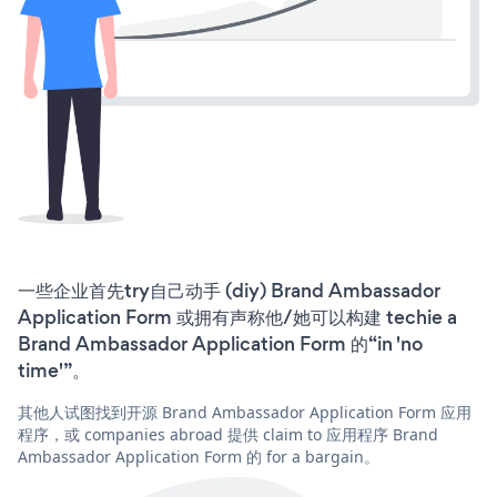
一些企业首先try自己动手 (diy) Brand Ambassador
Application Form 或拥有声称他/她可以构建 techie a
Brand Ambassador Application Form 的“in 'no
time'”。
其他人试图找到开源 Brand Ambassador Application Form 应用
程序，或 companies abroad 提供 claim to 应用程序 Brand
Ambassador Application Form 的 for a bargain。