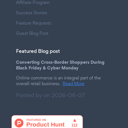
Affiliate Program
Success Stories
Feature Requests
Guest Blog Post
Featured Blog post
Converting Cross-Border Shoppers During
Black Friday & Cyber Monday
Online commerce is an integral part of the
overall retail business.
Read More
Posted by on
2026-08-07