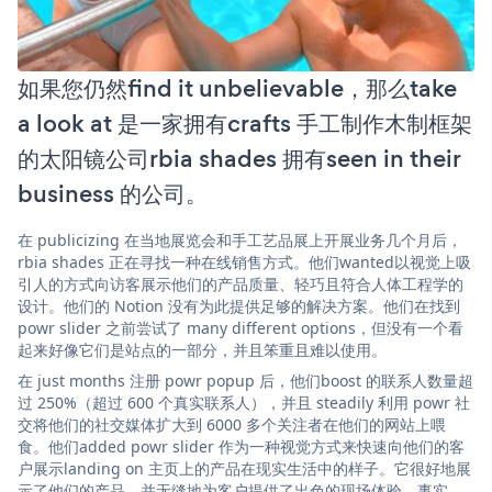
如果您仍然find it unbelievable，那么take
a look at 是一家拥有crafts 手工制作木制框架
的太阳镜公司rbia shades 拥有seen in their
business 的公司。
在 publicizing 在当地展览会和手工艺品展上开展业务几个月后，
rbia shades 正在寻找一种在线销售方式。他们wanted以视觉上吸
引人的方式向访客展示他们的产品质量、轻巧且符合人体工程学的
设计。他们的 Notion 没有为此提供足够的解决方案。他们在找到
powr slider 之前尝试了 many different options，但没有一个看
起来好像它们是站点的一部分，并且笨重且难以使用。
在 just months 注册 powr popup 后，他们boost 的联系人数量超
过 250%（超过 600 个真实联系人），并且 steadily 利用 powr 社
交将他们的社交媒体扩大到 6000 多个关注者在他们的网站上喂
食。他们added powr slider 作为一种视觉方式来快速向他们的客
户展示landing on 主页上的产品在现实生活中的样子。它很好地展
示了他们的产品，并无缝地为客户提供了出色的现场体验。事实