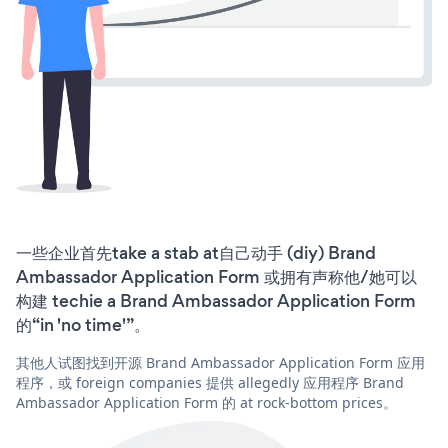
一些企业首先take a stab at自己动手 (diy) Brand
Ambassador Application Form 或拥有声称他/她可以
构建 techie a Brand Ambassador Application Form
的“in 'no time'”。
其他人试图找到开源 Brand Ambassador Application Form 应用
程序，或 foreign companies 提供 allegedly 应用程序 Brand
Ambassador Application Form 的 at rock-bottom prices。