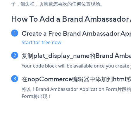
子，侧边栏，页脚或您喜欢的任何位置现场。
How To Add a Brand Ambassador
Create a Free Brand Ambassador Ap
Start for free now
复制plat_display_name的Brand Amb
Your code block will be available once you create
在nopCommerce编辑器中添加到htm
将以上Brand Ambassador Application Fo
Form将出现！