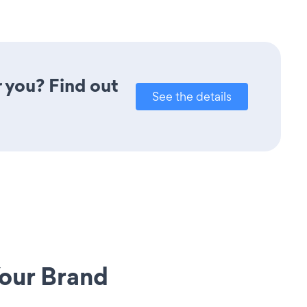
r you? Find out
See the details
our Brand