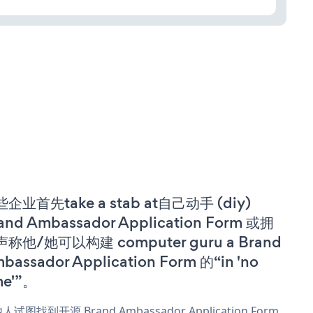
企业首先take a stab at自己动手 (diy)
and Ambassador Application Form 或拥
称他/她可以构建 computer guru a Brand
bassador Application Form 的“in 'no
me'”。
人试图找到开源 Brand Ambassador Application Form