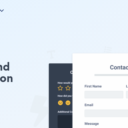
nd
ion