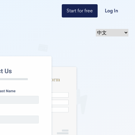
Start for free
Log In