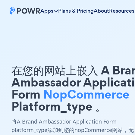
Apps
Plans & Pricing
About
Resources
在您的网站上嵌入 A Bra
Ambassador Applicat
Form
NopCommerce
Platform_type 。
将A Brand Ambassador Application Form
platform_type添加到您的nopCommerce网站，无