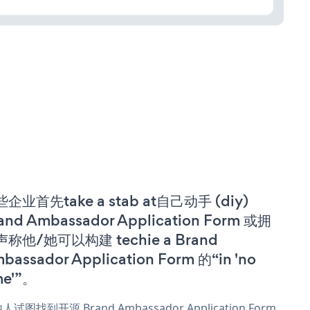
企业首先take a stab at自己动手 (diy)
and Ambassador Application Form 或拥
称他/她可以构建 techie a Brand
bassador Application Form 的“in 'no
me'”。
人试图找到开源 Brand Ambassador Application Form