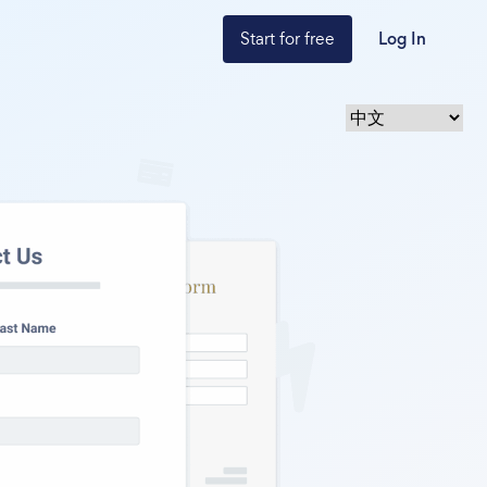
Start for free
Log In