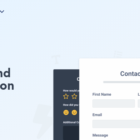
nd
ion