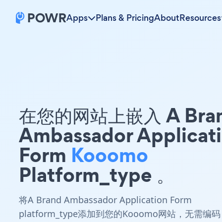
Apps
Plans & Pricing
About
Resources
在您的网站上嵌入 A Bra
Ambassador Applicat
Form
Kooomo
Platform_type 。
将A Brand Ambassador Application Form
platform_type添加到您的Kooomo网站，无需编码