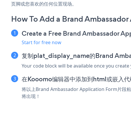
页脚或您喜欢的任何位置现场。
How To Add a Brand Ambassador 
Create a Free Brand Ambassador Ap
Start for free now
复制plat_display_name的Brand Amb
Your code block will be available once you create
在Kooomo编辑器中添加到html或嵌入
将以上Brand Ambassador Application Fo
将出现！