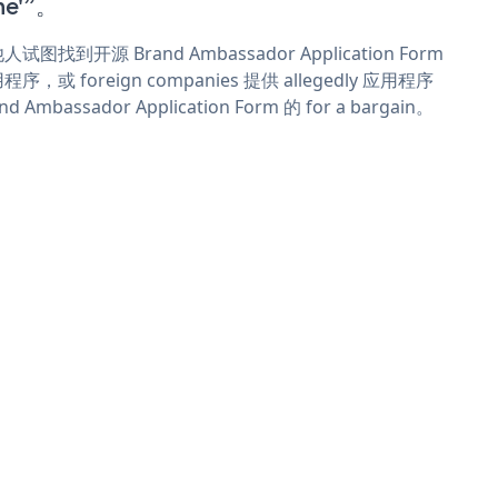
me'”。
人试图找到开源 Brand Ambassador Application Form
程序，或 foreign companies 提供 allegedly 应用程序
nd Ambassador Application Form 的 for a bargain。