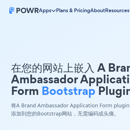
Apps
Plans & Pricing
About
Resources
在您的网站上嵌入 A Bra
Ambassador Applicat
Form
Bootstrap
Plugi
将A Brand Ambassador Application Form plugin
添加到您的Bootstrap网站，无需编码或头痛。