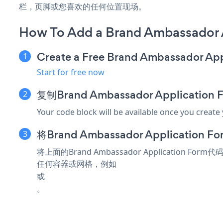
栏，页脚或您喜欢的任何位置现场。
How To Add a Brand Ambassador A
Create a Free Brand Ambassador Ap
Start for free now
复制Brand Ambassador Applicatio
Your code block will be available once you create
将Brand Ambassador Applicatio
将上面的Brand Ambassador Application Fo
任何容器或网格，例如
或
。