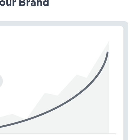
our Brand