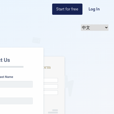
Start for free
Log In