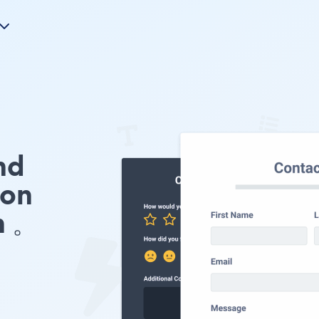
nd
ion
n 。