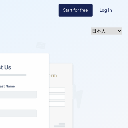
Start for free
Log In