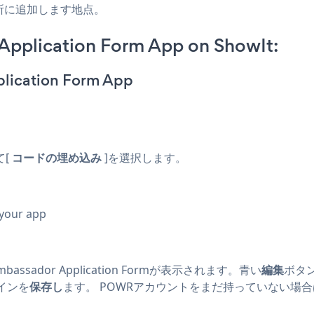
所に追加します地点。
Application Form App on ShowIt:
plication Form App
て[
コードの埋め込み
]を選択します。
 your app
sador Application Formが表示されます。青い
編集
ボタ
インを
保存し
ます。 POWRアカウントをまだ持っていない場