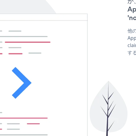
か、
A
'
他の
Ap
cla
する