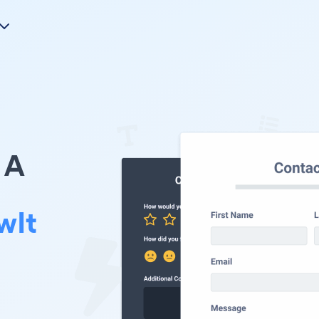
A
wIt
。