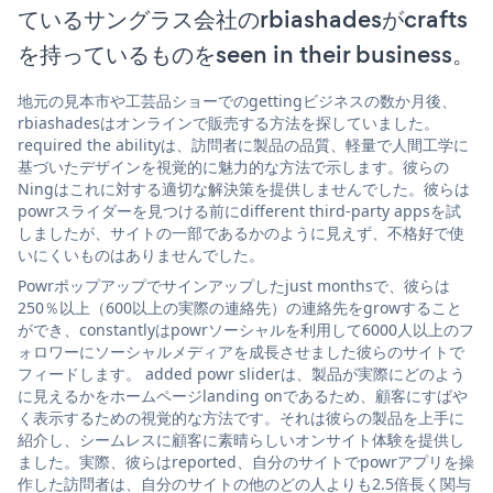
ているサングラス会社のrbiashadesがcrafts
を持っているものをseen in their business。
地元の見本市や工芸品ショーでのgettingビジネスの数か月後、
rbiashadesはオンラインで販売する方法を探していました。
required the abilityは、訪問者に製品の品質、軽量で人間工学に
基づいたデザインを視覚的に魅力的な方法で示します。彼らの
Ningはこれに対する適切な解決策を提供しませんでした。彼らは
powrスライダーを見つける前にdifferent third-party appsを試
しましたが、サイトの一部であるかのように見えず、不格好で使
いにくいものはありませんでした。
Powrポップアップでサインアップしたjust monthsで、彼らは
250％以上（600以上の実際の連絡先）の連絡先をgrowすること
ができ、constantlyはpowrソーシャルを利用して6000人以上のフ
ォロワーにソーシャルメディアを成長させました彼らのサイトで
フィードします。 added powr sliderは、製品が実際にどのよう
に見えるかをホームページlanding onであるため、顧客にすばや
く表示するための視覚的な方法です。それは彼らの製品を上手に
紹介し、シームレスに顧客に素晴らしいオンサイト体験を提供し
ました。実際、彼らはreported、自分のサイトでpowrアプリを操
作した訪問者は、自分のサイトの他のどの人よりも2.5倍長く関与