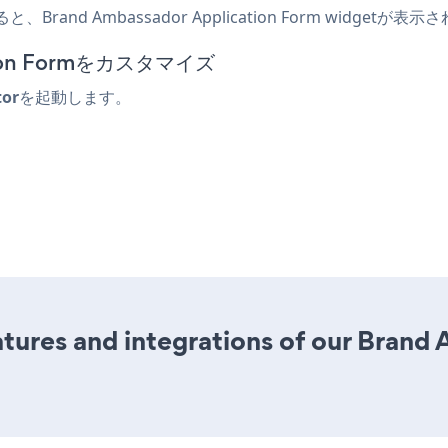
と、Brand Ambassador Application Form widget
ation Formをカスタマイズ
tor
を起動します。
tures and integrations of our Brand