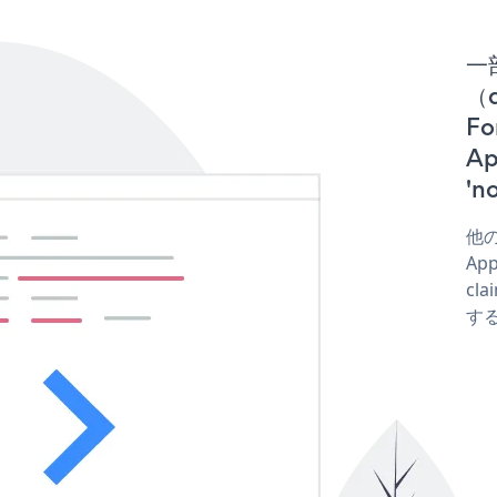
一
（d
Fo
A
'
他の
Ap
cla
する