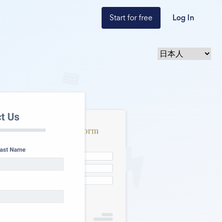
Start for free
Log In