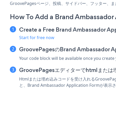
GroovePagesページ、投稿、サイドバー、フッター
How To Add a Brand Ambassador 
Create a Free Brand Ambassador Ap
Start for free now
GroovePagesのBrand Ambassad
Your code block will be available once you create
GroovePagesエディターでhtmlま
Htmlまたは埋め込みコードを受け入れるGroovePage
と、Brand Ambassador Application Formが