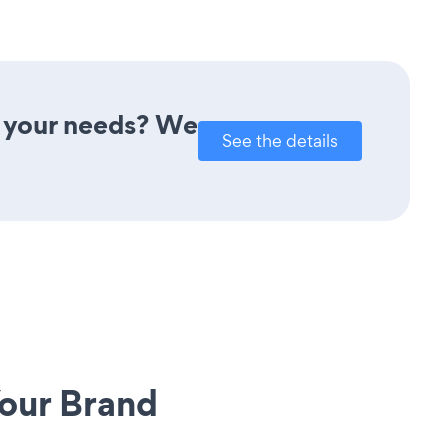
t your needs? We
See the details
our Brand