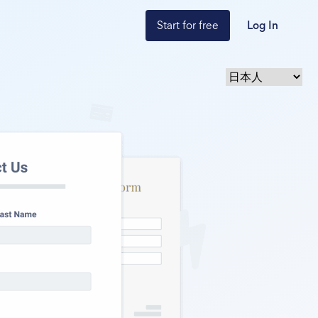
Start for free
Log In