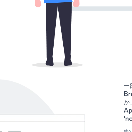
一
Br
か、
A
'
他の