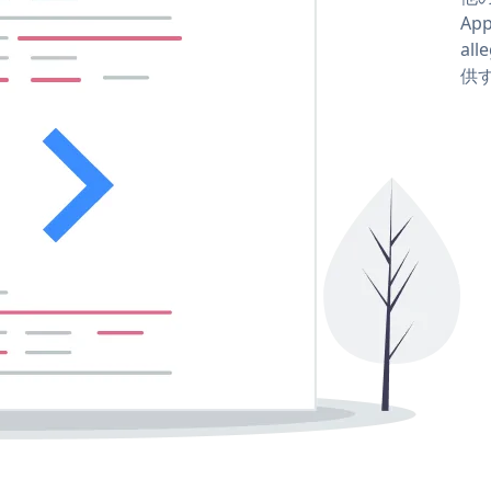
Ap
all
供す