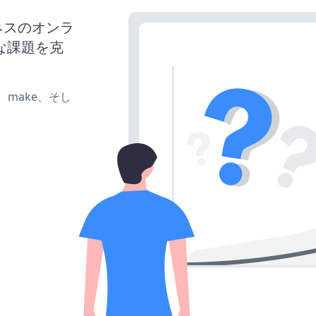
ネスのオンラ
な課題を克
te、make、そし