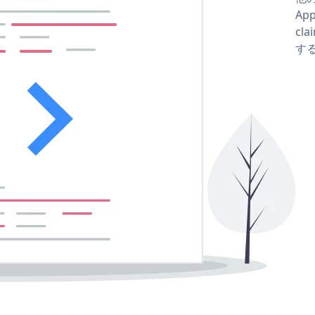
Ap
cla
する