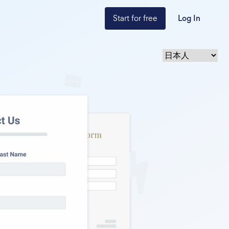
Start for free
Log In