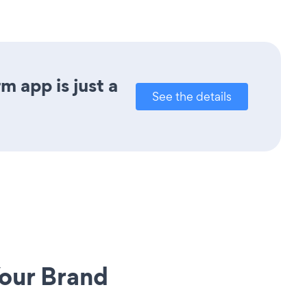
 app is just a
See the details
our Brand