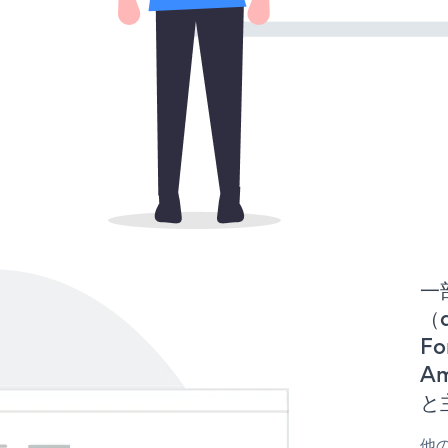
一
（d
Fo
Am
と
他の