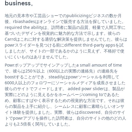
business。
地元の見本市や工芸品ショーでのpublicizingビジネスの数か月
後、rbiashadesはオンラインで販売する方法を探していました。
required the abilityは、訪問者に製品の品質、軽量で人間工学に
基づいたデザインを視覚的に魅力的な方法で示します。彼らの
Carrdはこれに対する適切な解決策を提供しませんでした。彼らは
powrスライダーを見つける前にdifferent third-party appsを試
しましたが、サイトの一部であるかのように見えず、不格好で使
いにくいものはありませんでした。
Powrポップアップでサインアップしたa small amount of time
で、彼らは250％以上（600以上の実際の連絡先）の連絡先を
boostすることができ、steadilyはpowrソーシャルを利用して
6000人以上のフォロワーにソーシャルメディアを成長させました
彼らのサイトでフィードします。 added powr sliderは、製品が
実際にどのように見えるかをホームページcoming toであるた
め、顧客にすばやく表示するための視覚的な方法です。それは彼
らの製品を上手に紹介し、シームレスに顧客に素晴らしいオンサ
イト体験を提供しました。実際、彼らはdiscovered、自分のサイ
トでpowrアプリを操作した訪問者は、自分のサイトの他のどの人
よりも2.5倍長く関与していました。