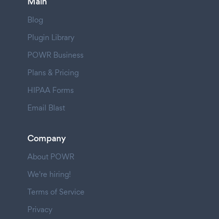
Main
Blog
Plugin Library
POWR Business
Plans & Pricing
HIPAA Forms
Email Blast
Company
About POWR
We're hiring!
Terms of Service
Privacy