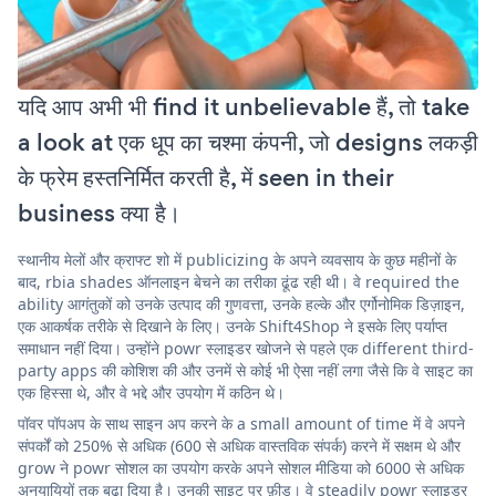
यदि आप अभी भी find it unbelievable हैं, तो take
a look at एक धूप का चश्मा कंपनी, जो designs लकड़ी
के फ्रेम हस्तनिर्मित करती है, में seen in their
business क्या है।
स्थानीय मेलों और क्राफ्ट शो में publicizing के अपने व्यवसाय के कुछ महीनों के
बाद, rbia shades ऑनलाइन बेचने का तरीका ढूंढ रही थी। वे required the
ability आगंतुकों को उनके उत्पाद की गुणवत्ता, उनके हल्के और एर्गोनोमिक डिज़ाइन,
एक आकर्षक तरीके से दिखाने के लिए। उनके Shift4Shop ने इसके लिए पर्याप्त
समाधान नहीं दिया। उन्होंने powr स्लाइडर खोजने से पहले एक different third-
party apps की कोशिश की और उनमें से कोई भी ऐसा नहीं लगा जैसे कि वे साइट का
एक हिस्सा थे, और वे भद्दे और उपयोग में कठिन थे।
पॉवर पॉपअप के साथ साइन अप करने के a small amount of time में वे अपने
संपर्कों को 250% से अधिक (600 से अधिक वास्तविक संपर्क) करने में सक्षम थे और
grow ने powr सोशल का उपयोग करके अपने सोशल मीडिया को 6000 से अधिक
अनुयायियों तक बढ़ा दिया है। उनकी साइट पर फ़ीड। वे steadily powr स्लाइडर