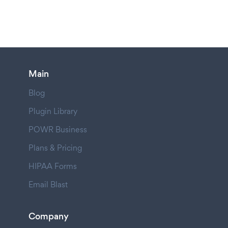
Main
Blog
Plugin Library
POWR Business
Plans & Pricing
HIPAA Forms
Email Blast
Company