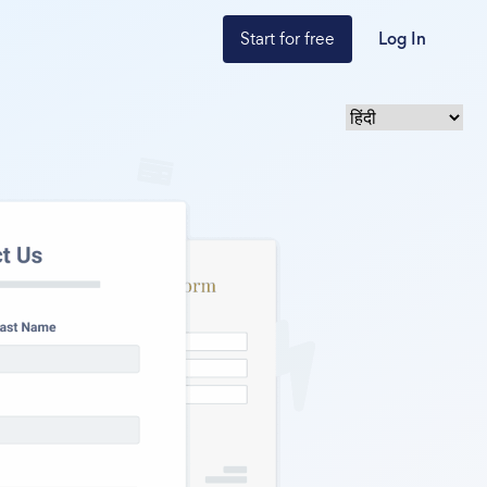
Start for free
Log In