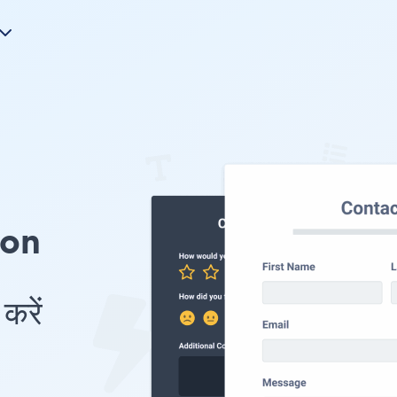
ion
करें