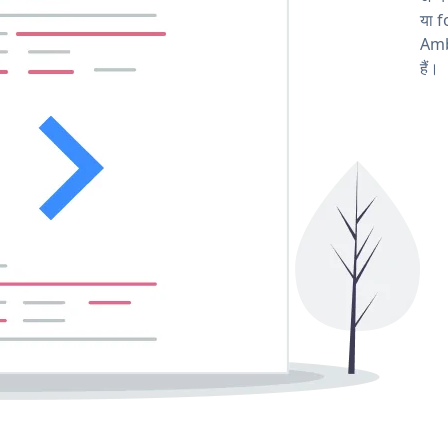
या f
Amb
हैं।