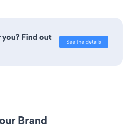
r you? Find out
See the details
our Brand