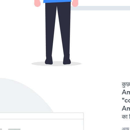
कुछ
Am
"c
Am
का 
अन्