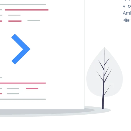
या c
Amb
ऑफ़र