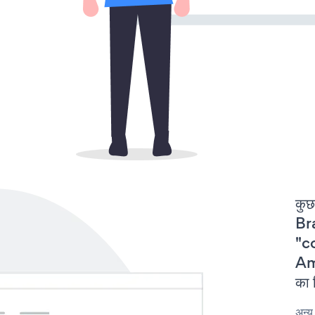
कुछ
Br
"c
Am
का 
अन्