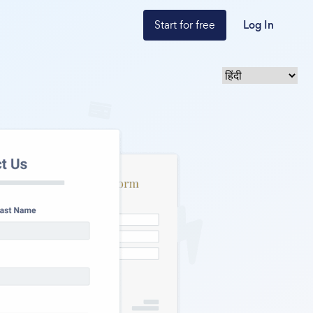
Start for free
Log In