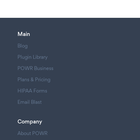
Main
Blog
Plugin Library
POWR Business
Plans & Pricing
HIPAA Forms
Email Blast
Company
About POWR