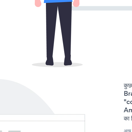
कुछ
Br
"c
Am
का 
अन्