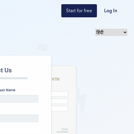
Start for free
Log In