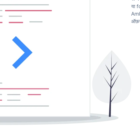
या f
Amb
ऑफ़र