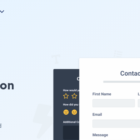
ion
d