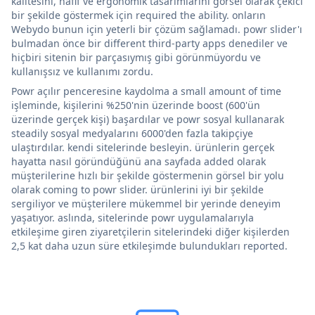
kalitesini, hafif ve ergonomik tasarımlarını görsel olarak çekici
bir şekilde göstermek için required the ability. onların
Webydo bunun için yeterli bir çözüm sağlamadı. powr slider'ı
bulmadan önce bir different third-party apps denediler ve
hiçbiri sitenin bir parçasıymış gibi görünmüyordu ve
kullanışsız ve kullanımı zordu.
Powr açılır penceresine kaydolma a small amount of time
işleminde, kişilerini %250'nin üzerinde boost (600'ün
üzerinde gerçek kişi) başardılar ve powr sosyal kullanarak
steadily sosyal medyalarını 6000'den fazla takipçiye
ulaştırdılar. kendi sitelerinde besleyin. ürünlerin gerçek
hayatta nasıl göründüğünü ana sayfada added olarak
müşterilerine hızlı bir şekilde göstermenin görsel bir yolu
olarak coming to powr slider. ürünlerini iyi bir şekilde
sergiliyor ve müşterilere mükemmel bir yerinde deneyim
yaşatıyor. aslında, sitelerinde powr uygulamalarıyla
etkileşime giren ziyaretçilerin sitelerindeki diğer kişilerden
2,5 kat daha uzun süre etkileşimde bulundukları reported.