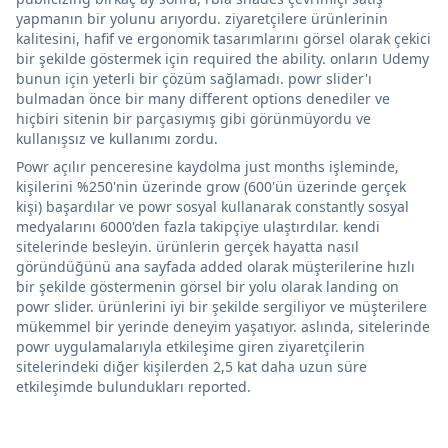
yapmanın bir yolunu arıyordu. ziyaretçilere ürünlerinin
kalitesini, hafif ve ergonomik tasarımlarını görsel olarak çekici
bir şekilde göstermek için required the ability. onların Udemy
bunun için yeterli bir çözüm sağlamadı. powr slider'ı
bulmadan önce bir many different options denediler ve
hiçbiri sitenin bir parçasıymış gibi görünmüyordu ve
kullanışsız ve kullanımı zordu.
Powr açılır penceresine kaydolma just months işleminde,
kişilerini %250'nin üzerinde grow (600'ün üzerinde gerçek
kişi) başardılar ve powr sosyal kullanarak constantly sosyal
medyalarını 6000'den fazla takipçiye ulaştırdılar. kendi
sitelerinde besleyin. ürünlerin gerçek hayatta nasıl
göründüğünü ana sayfada added olarak müşterilerine hızlı
bir şekilde göstermenin görsel bir yolu olarak landing on
powr slider. ürünlerini iyi bir şekilde sergiliyor ve müşterilere
mükemmel bir yerinde deneyim yaşatıyor. aslında, sitelerinde
powr uygulamalarıyla etkileşime giren ziyaretçilerin
sitelerindeki diğer kişilerden 2,5 kat daha uzun süre
etkileşimde bulundukları reported.