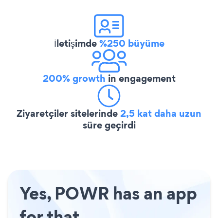
İletişimde
%250 büyüme
200% growth
in engagement
Ziyaretçiler sitelerinde
2,5 kat daha uzun
süre geçirdi
Yes, POWR has an app
for that.