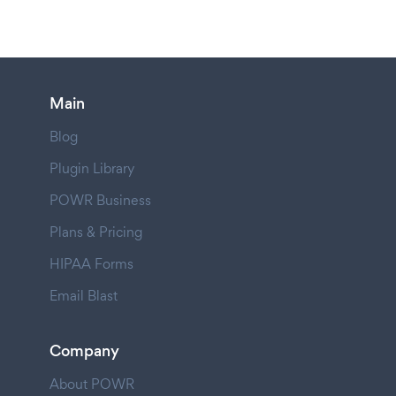
Main
Blog
Plugin Library
POWR Business
Plans & Pricing
HIPAA Forms
Email Blast
Company
About POWR