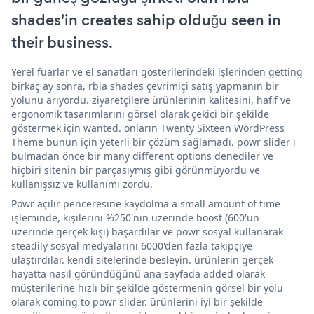
shades'in creates sahip olduğu seen in
their business.
Yerel fuarlar ve el sanatları gösterilerindeki işlerinden getting
birkaç ay sonra, rbia shades çevrimiçi satış yapmanın bir
yolunu arıyordu. ziyaretçilere ürünlerinin kalitesini, hafif ve
ergonomik tasarımlarını görsel olarak çekici bir şekilde
göstermek için wanted. onların Twenty Sixteen WordPress
Theme bunun için yeterli bir çözüm sağlamadı. powr slider'ı
bulmadan önce bir many different options denediler ve
hiçbiri sitenin bir parçasıymış gibi görünmüyordu ve
kullanışsız ve kullanımı zordu.
Powr açılır penceresine kaydolma a small amount of time
işleminde, kişilerini %250'nin üzerinde boost (600'ün
üzerinde gerçek kişi) başardılar ve powr sosyal kullanarak
steadily sosyal medyalarını 6000'den fazla takipçiye
ulaştırdılar. kendi sitelerinde besleyin. ürünlerin gerçek
hayatta nasıl göründüğünü ana sayfada added olarak
müşterilerine hızlı bir şekilde göstermenin görsel bir yolu
olarak coming to powr slider. ürünlerini iyi bir şekilde