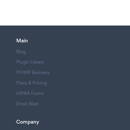
Main
Blog
Plugin Library
POWR Business
Plans & Pricing
HIPAA Forms
Email Blast
Company