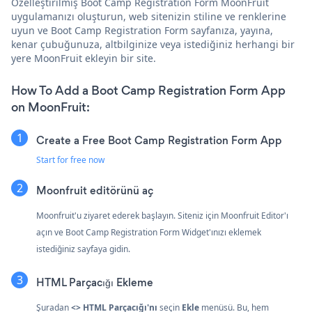
Özelleştirilmiş Boot Camp Registration Form MoonFruit
uygulamanızı oluşturun, web sitenizin stiline ve renklerine
uyun ve Boot Camp Registration Form sayfanıza, yayına,
kenar çubuğunuza, altbilginize veya istediğiniz herhangi bir
yere MoonFruit ekleyin bir site.
How To Add a Boot Camp Registration Form App
on MoonFruit:
Create a Free Boot Camp Registration Form App
Start for free now
Moonfruit editörünü aç
Moonfruit'u ziyaret ederek başlayın. Siteniz için Moonfruit Editor'ı
açın ve Boot Camp Registration Form Widget'ınızı eklemek
istediğiniz sayfaya gidin.
HTML Parçacığı Ekleme
Şuradan
<> HTML Parçacığı'nı
seçin
Ekle
menüsü. Bu, hem