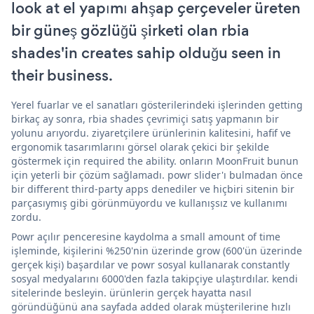
look at el yapımı ahşap çerçeveler üreten
bir güneş gözlüğü şirketi olan rbia
shades'in creates sahip olduğu seen in
their business.
Yerel fuarlar ve el sanatları gösterilerindeki işlerinden getting
birkaç ay sonra, rbia shades çevrimiçi satış yapmanın bir
yolunu arıyordu. ziyaretçilere ürünlerinin kalitesini, hafif ve
ergonomik tasarımlarını görsel olarak çekici bir şekilde
göstermek için required the ability. onların MoonFruit bunun
için yeterli bir çözüm sağlamadı. powr slider'ı bulmadan önce
bir different third-party apps denediler ve hiçbiri sitenin bir
parçasıymış gibi görünmüyordu ve kullanışsız ve kullanımı
zordu.
Powr açılır penceresine kaydolma a small amount of time
işleminde, kişilerini %250'nin üzerinde grow (600'ün üzerinde
gerçek kişi) başardılar ve powr sosyal kullanarak constantly
sosyal medyalarını 6000'den fazla takipçiye ulaştırdılar. kendi
sitelerinde besleyin. ürünlerin gerçek hayatta nasıl
göründüğünü ana sayfada added olarak müşterilerine hızlı