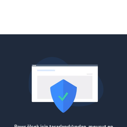
Powr ölçek için tasarlandığından, mevcut en