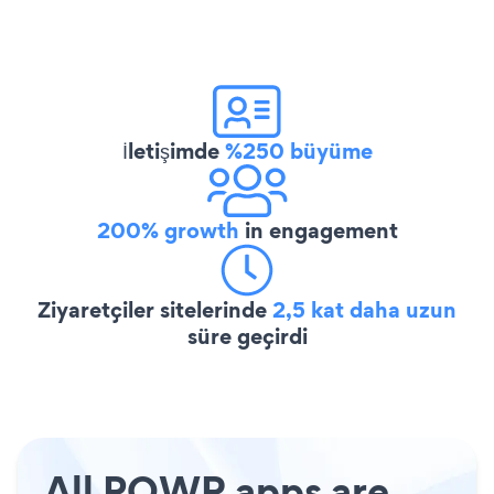
İletişimde
%250 büyüme
200% growth
in engagement
Ziyaretçiler sitelerinde
2,5 kat daha uzun
süre geçirdi
All POWR apps are