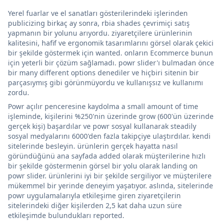
Yerel fuarlar ve el sanatları gösterilerindeki işlerinden
publicizing birkaç ay sonra, rbia shades çevrimiçi satış
yapmanın bir yolunu arıyordu. ziyaretçilere ürünlerinin
kalitesini, hafif ve ergonomik tasarımlarını görsel olarak çekici
bir şekilde göstermek için wanted. onların Ecommerce bunun
için yeterli bir çözüm sağlamadı. powr slider'ı bulmadan önce
bir many different options denediler ve hiçbiri sitenin bir
parçasıymış gibi görünmüyordu ve kullanışsız ve kullanımı
zordu.
Powr açılır penceresine kaydolma a small amount of time
işleminde, kişilerini %250'nin üzerinde grow (600'ün üzerinde
gerçek kişi) başardılar ve powr sosyal kullanarak steadily
sosyal medyalarını 6000'den fazla takipçiye ulaştırdılar. kendi
sitelerinde besleyin. ürünlerin gerçek hayatta nasıl
göründüğünü ana sayfada added olarak müşterilerine hızlı
bir şekilde göstermenin görsel bir yolu olarak landing on
powr slider. ürünlerini iyi bir şekilde sergiliyor ve müşterilere
mükemmel bir yerinde deneyim yaşatıyor. aslında, sitelerinde
powr uygulamalarıyla etkileşime giren ziyaretçilerin
sitelerindeki diğer kişilerden 2,5 kat daha uzun süre
etkileşimde bulundukları reported.