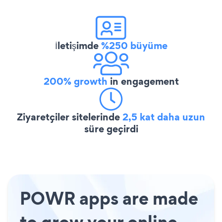
İletişimde
%250 büyüme
200% growth
in engagement
Ziyaretçiler sitelerinde
2,5 kat daha uzun
süre geçirdi
POWR apps are made
to grow your online