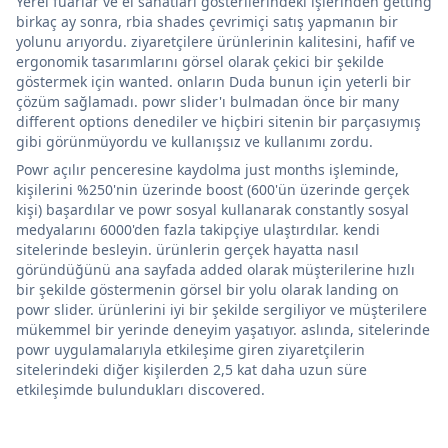
Yerel fuarlar ve el sanatları gösterilerindeki işlerinden getting
birkaç ay sonra, rbia shades çevrimiçi satış yapmanın bir
yolunu arıyordu. ziyaretçilere ürünlerinin kalitesini, hafif ve
ergonomik tasarımlarını görsel olarak çekici bir şekilde
göstermek için wanted. onların Duda bunun için yeterli bir
çözüm sağlamadı. powr slider'ı bulmadan önce bir many
different options denediler ve hiçbiri sitenin bir parçasıymış
gibi görünmüyordu ve kullanışsız ve kullanımı zordu.
Powr açılır penceresine kaydolma just months işleminde,
kişilerini %250'nin üzerinde boost (600'ün üzerinde gerçek
kişi) başardılar ve powr sosyal kullanarak constantly sosyal
medyalarını 6000'den fazla takipçiye ulaştırdılar. kendi
sitelerinde besleyin. ürünlerin gerçek hayatta nasıl
göründüğünü ana sayfada added olarak müşterilerine hızlı
bir şekilde göstermenin görsel bir yolu olarak landing on
powr slider. ürünlerini iyi bir şekilde sergiliyor ve müşterilere
mükemmel bir yerinde deneyim yaşatıyor. aslında, sitelerinde
powr uygulamalarıyla etkileşime giren ziyaretçilerin
sitelerindeki diğer kişilerden 2,5 kat daha uzun süre
etkileşimde bulundukları discovered.