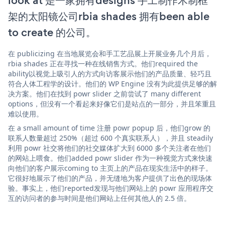
look at 是一家拥有designs 手工制作木制框
架的太阳镜公司rbia shades 拥有been able
to create 的公司。
在 publicizing 在当地展览会和手工艺品展上开展业务几个月后，
rbia shades 正在寻找一种在线销售方式。他们required the
ability以视觉上吸引人的方式向访客展示他们的产品质量、轻巧且
符合人体工程学的设计。他们的 WP Engine 没有为此提供足够的解
决方案。他们在找到 powr slider 之前尝试了 many different
options，但没有一个看起来好像它们是站点的一部分，并且笨重且
难以使用。
在 a small amount of time 注册 powr popup 后，他们grow 的
联系人数量超过 250%（超过 600 个真实联系人），并且 steadily
利用 powr 社交将他们的社交媒体扩大到 6000 多个关注者在他们
的网站上喂食。他们added powr slider 作为一种视觉方式来快速
向他们的客户展示coming to 主页上的产品在现实生活中的样子。
它很好地展示了他们的产品，并无缝地为客户提供了出色的现场体
验。事实上，他们reported发现与他们网站上的 powr 应用程序交
互的访问者的参与时间是他们网站上任何其他人的 2.5 倍。