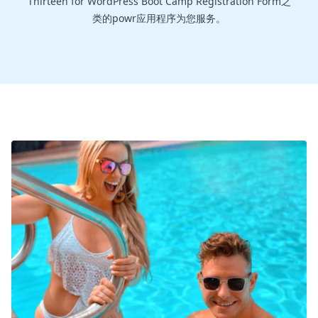
Thirteen for WordPress Boot Camp Registration Form之
类的powr应用程序为您服务。