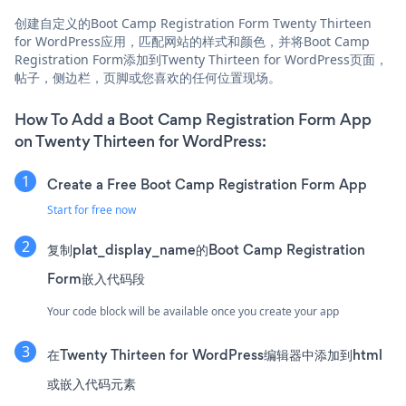
创建自定义的Boot Camp Registration Form Twenty Thirteen
for WordPress应用，匹配网站的样式和颜色，并将Boot Camp
Registration Form添加到Twenty Thirteen for WordPress页面，
帖子，侧边栏，页脚或您喜欢的任何位置现场。
How To Add a Boot Camp Registration Form App
on Twenty Thirteen for WordPress:
Create a Free Boot Camp Registration Form App
Start for free now
复制plat_display_name的Boot Camp Registration
Form嵌入代码段
Your code block will be available once you create your app
在Twenty Thirteen for WordPress编辑器中添加到html
或嵌入代码元素