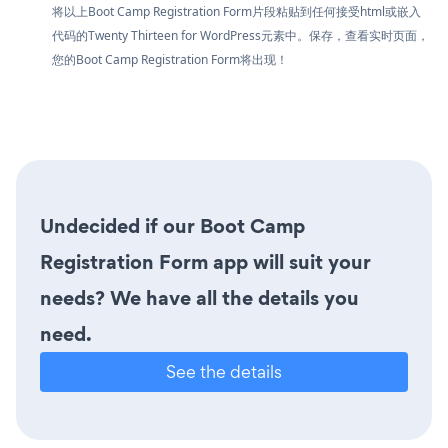
将以上Boot Camp Registration Form片段粘贴到任何接受html或嵌入
代码的Twenty Thirteen for WordPress元素中。保存，查看实时页面，
您的Boot Camp Registration Form将出现！
Undecided if our Boot Camp
Registration Form app will suit your
needs? We have all the details you
need.
See the details