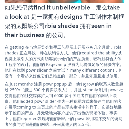
如果您仍然find it unbelievable，那么take
a look at 是一家拥有designs 手工制作木制框
架的太阳镜公司rbia shades 拥有seen in
their business 的公司。
在 getting 在当地展览会和手工艺品展上开展业务几个月后，rbia
shades 正在寻找一种在线销售方式。他们required the ability以
视觉上吸引人的方式向访客展示他们的产品质量、轻巧且符合人体
工程学的设计。他们的 Pagevamp 没有为此提供足够的解决方案。
他们在找到 powr slider 之前尝试了 many different options，但
没有一个看起来好像它们是站点的一部分，并且笨重且难以使用。
在 just months 注册 powr popup 后，他们grow 的联系人数量超
过 250%（超过 600 个真实联系人），并且 steadily 利用 powr 社
交将他们的社交媒体扩大到 6000 多个关注者在他们的网站上喂
食。他们added powr slider 作为一种视觉方式来快速向他们的客
户展示coming to 主页上的产品在现实生活中的样子。它很好地展
示了他们的产品，并无缝地为客户提供了出色的现场体验。事实
上，他们reported发现与他们网站上的 powr 应用程序交互的访问
者的参与时间是他们网站上任何其他人的 2.5 倍。