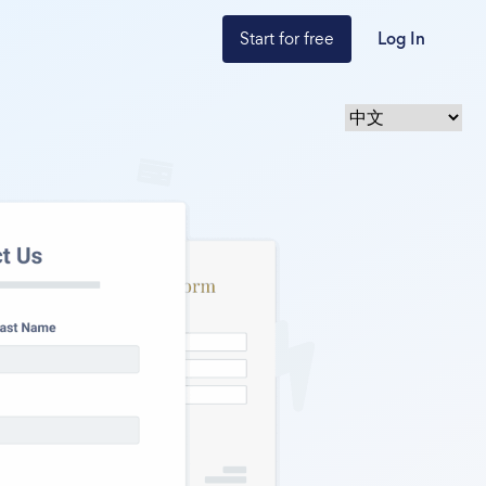
Start for free
Log In