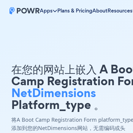
Apps
Plans & Pricing
About
Resources
在您的网站上嵌入 A Boo
Camp Registration F
NetDimensions
Platform_type 。
将A Boot Camp Registration Form platform_typ
添加到您的NetDimensions网站，无需编码或头