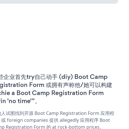
企业首先try自己动手 (diy) Boot Camp
gistration Form 或拥有声称他/她可以构建
chie a Boot Camp Registration Form
in 'no time'”。
人试图找到开源 Boot Camp Registration Form 应用程
 foreign companies 提供 allegedly 应用程序 Boot
p Registration Form 的 at rock-bottom prices。