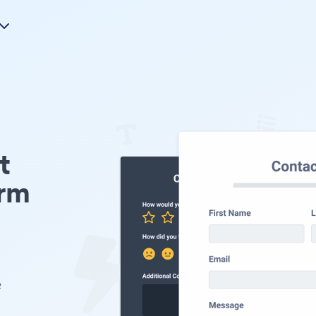
t
orm
e