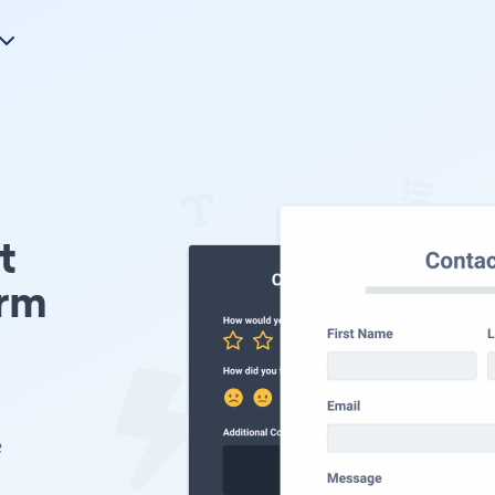
t
orm
e