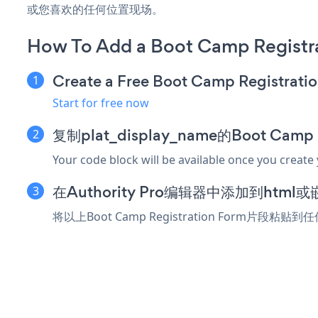
或您喜欢的任何位置现场。
How To Add a Boot Camp Registra
Create a Free Boot Camp Registrati
Start for free now
复制plat_display_name的Boot Camp
Your code block will be available once you create
在Authority Pro编辑器中添加到htm
将以上Boot Camp Registration Form片段粘贴