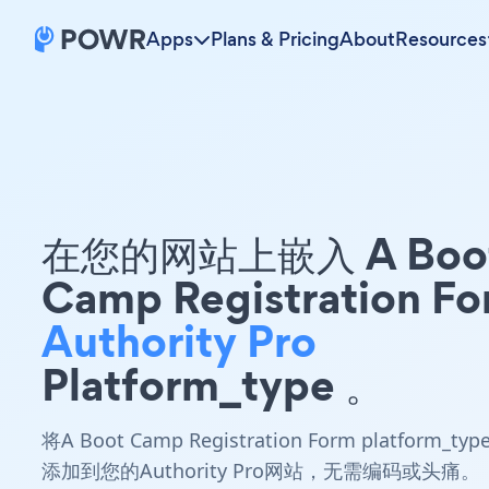
Apps
Plans & Pricing
About
Resources
在您的网站上嵌入 A Boo
Camp Registration F
Authority Pro
Platform_type 。
将A Boot Camp Registration Form platform_typ
添加到您的Authority Pro网站，无需编码或头痛。