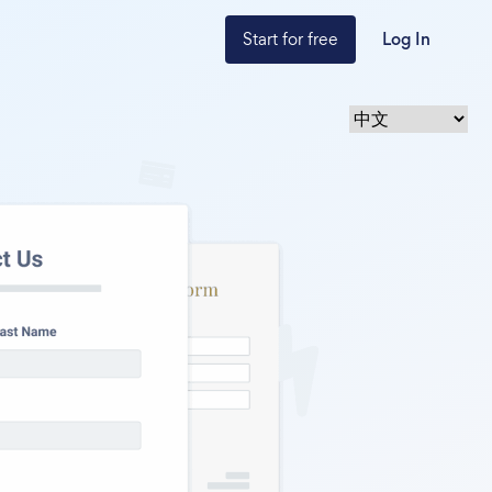
Start for free
Log In