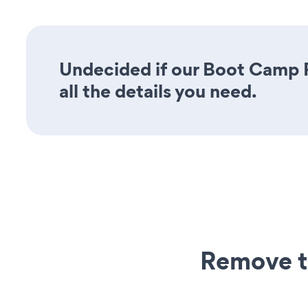
Undecided if our Boot Camp R
all the details you need.
Remove t