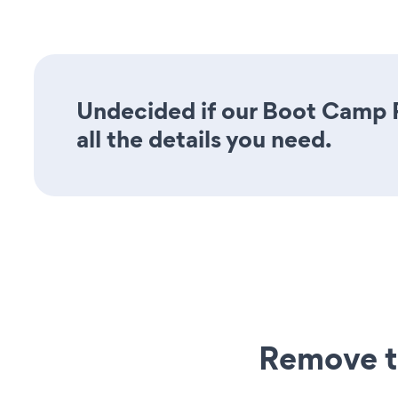
Undecided if our Boot Camp R
all the details you need.
Remove t