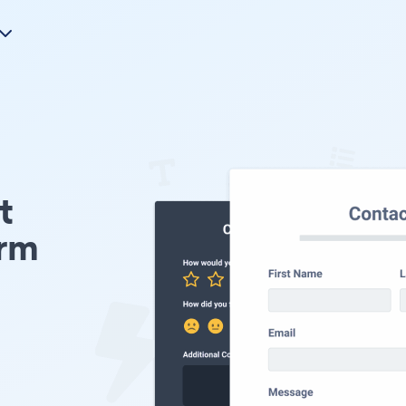
t
orm