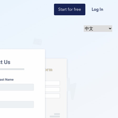
Start for free
Log In