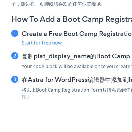
子，侧边栏，页脚或您喜欢的任何位置现场。
How To Add a Boot Camp Registra
Create a Free Boot Camp Registrati
Start for free now
复制plat_display_name的Boot Camp
Your code block will be available once you create
在Astra for WordPress编辑器中添
将以上Boot Camp Registration Form片段粘贴
现！