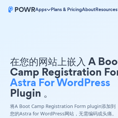
Apps
Plans & Pricing
About
Resources
在您的网站上嵌入 A Boo
Camp Registration F
Astra For WordPress
Plugin 。
将A Boot Camp Registration Form plugin添加到
您的Astra for WordPress网站，无需编码或头痛。