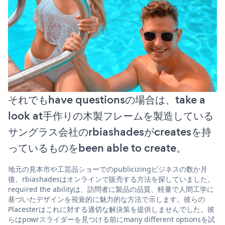
それでもhave questionsの場合は、take a
look at手作りの木製フレームを製造している
サングラス会社のrbiashadesがcreatesを持
っているものをbeen able to create。
地元の見本市や工芸品ショーでのpublicizingビジネスの数か月
後、rbiashadesはオンラインで販売する方法を探していました。
required the abilityは、訪問者に製品の品質、軽量で人間工学に
基づいたデザインを視覚的に魅力的な方法で示します。彼らの
Placesterはこれに対する適切な解決策を提供しませんでした。彼
らはpowrスライダーを見つける前にmany different optionsを試