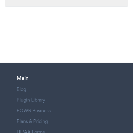
Main
Blog
Plugin Library
POWR Business
Plans & Pricing
HIPAA Forms