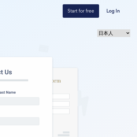
Start for free
Log In