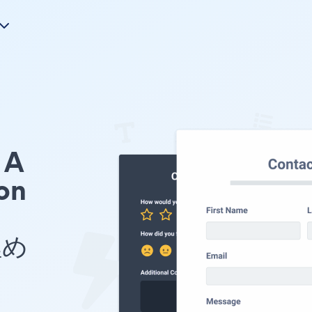
A
on
埋め