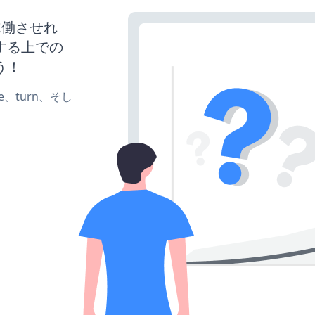
を稼働させれ
する上での
う！
te、turn、そし