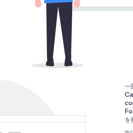
一
Ca
co
F
を
他の