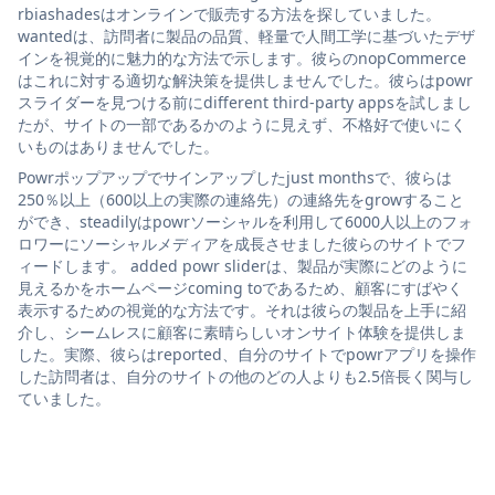
rbiashadesはオンラインで販売する方法を探していました。
wantedは、訪問者に製品の品質、軽量で人間工学に基づいたデザ
インを視覚的に魅力的な方法で示します。彼らのnopCommerce
はこれに対する適切な解決策を提供しませんでした。彼らはpowr
スライダーを見つける前にdifferent third-party appsを試しまし
たが、サイトの一部であるかのように見えず、不格好で使いにく
いものはありませんでした。
Powrポップアップでサインアップしたjust monthsで、彼らは
250％以上（600以上の実際の連絡先）の連絡先をgrowすること
ができ、steadilyはpowrソーシャルを利用して6000人以上のフォ
ロワーにソーシャルメディアを成長させました彼らのサイトでフ
ィードします。 added powr sliderは、製品が実際にどのように
見えるかをホームページcoming toであるため、顧客にすばやく
表示するための視覚的な方法です。それは彼らの製品を上手に紹
介し、シームレスに顧客に素晴らしいオンサイト体験を提供しま
した。実際、彼らはreported、自分のサイトでpowrアプリを操作
した訪問者は、自分のサイトの他のどの人よりも2.5倍長く関与し
ていました。