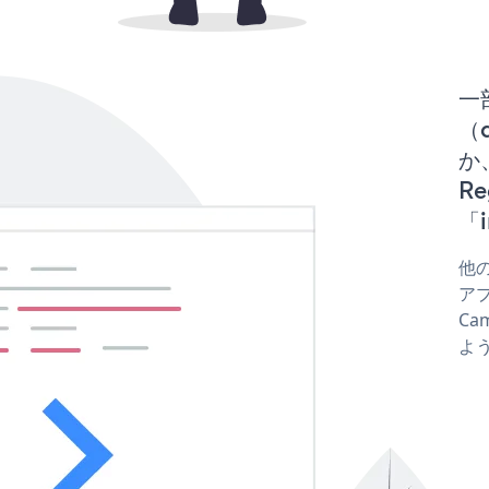
一
（d
か、
R
「i
他の
アプ
Ca
よ