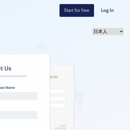
Start for free
Log In