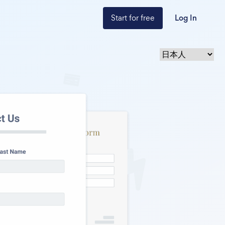
Start for free
Log In