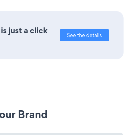
 just a click
See the details
our Brand