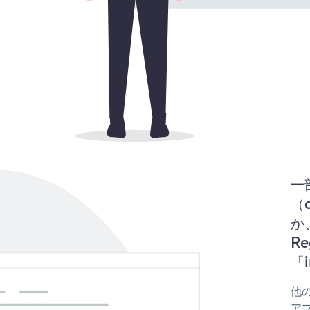
一
（d
か、
R
「i
他の
アプ