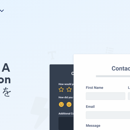
A
on
 を
ト