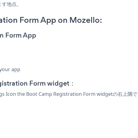
ます地点。
ation Form App on Mozello:
on Form App
 your app
stration Form widget：
gs Icon
the Boot Camp Registration Form widgetの右上隅