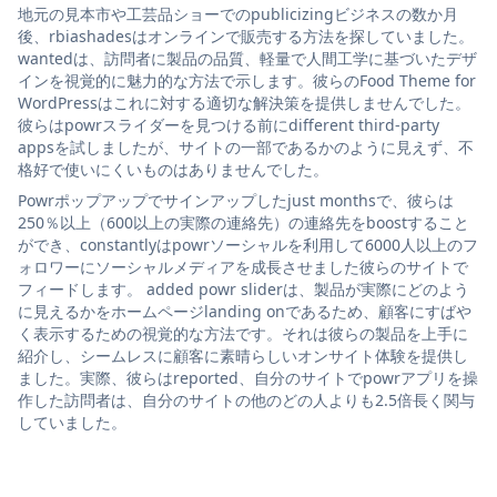
地元の見本市や工芸品ショーでのpublicizingビジネスの数か月
後、rbiashadesはオンラインで販売する方法を探していました。
wantedは、訪問者に製品の品質、軽量で人間工学に基づいたデザ
インを視覚的に魅力的な方法で示します。彼らのFood Theme for
WordPressはこれに対する適切な解決策を提供しませんでした。
彼らはpowrスライダーを見つける前にdifferent third-party
appsを試しましたが、サイトの一部であるかのように見えず、不
格好で使いにくいものはありませんでした。
Powrポップアップでサインアップしたjust monthsで、彼らは
250％以上（600以上の実際の連絡先）の連絡先をboostすること
ができ、constantlyはpowrソーシャルを利用して6000人以上のフ
ォロワーにソーシャルメディアを成長させました彼らのサイトで
フィードします。 added powr sliderは、製品が実際にどのよう
に見えるかをホームページlanding onであるため、顧客にすばや
く表示するための視覚的な方法です。それは彼らの製品を上手に
紹介し、シームレスに顧客に素晴らしいオンサイト体験を提供し
ました。実際、彼らはreported、自分のサイトでpowrアプリを操
作した訪問者は、自分のサイトの他のどの人よりも2.5倍長く関与
していました。