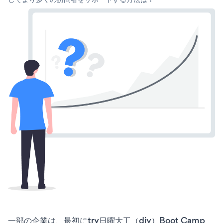
一部の企業は、最初にtry日曜大工（diy）Boot Camp