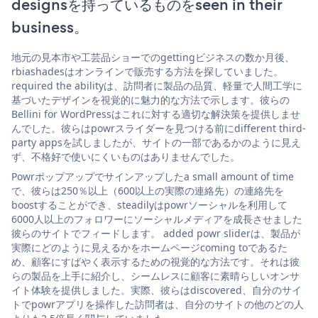
designsを持っているものをseen in their
business。
地元の見本市や工芸品ショーでのgettingビジネスの数か月後、
rbiashadesはオンラインで販売する方法を探していました。
required the abilityは、訪問者に製品の品質、軽量で人間工学に
基づいたデザインを視覚的に魅力的な方法で示します。彼らの
Bellini for WordPressはこれに対する適切な解決策を提供しませ
んでした。彼らはpowrスライダーを見つける前にdifferent third-
party appsを試しましたが、サイトの一部であるかのように見え
ず、不格好で使いにくいものはありませんでした。
Powrポップアップでサインアップしたa small amount of time
で、彼らは250％以上（600以上の実際の連絡先）の連絡先を
boostすることができ、steadilyはpowrソーシャルを利用して
6000人以上のフォロワーにソーシャルメディアを成長させました
彼らのサイトでフィードします。 added powr sliderは、製品が
実際にどのように見えるかをホームページcoming toであるた
め、顧客にすばやく表示するための視覚的な方法です。それは彼
らの製品を上手に紹介し、シームレスに顧客に素晴らしいオンサ
イト体験を提供しました。実際、彼らはdiscovered、自分のサイ
トでpowrアプリを操作した訪問者は、自分のサイトの他のどの人