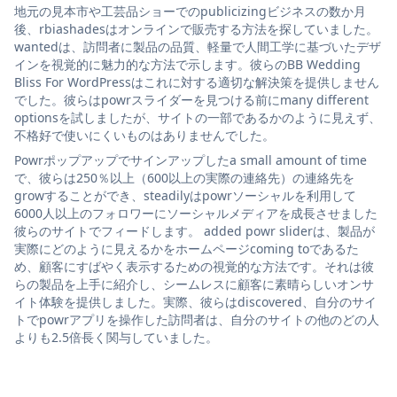
地元の見本市や工芸品ショーでのpublicizingビジネスの数か月
後、rbiashadesはオンラインで販売する方法を探していました。
wantedは、訪問者に製品の品質、軽量で人間工学に基づいたデザ
インを視覚的に魅力的な方法で示します。彼らのBB Wedding
Bliss For WordPressはこれに対する適切な解決策を提供しません
でした。彼らはpowrスライダーを見つける前にmany different
optionsを試しましたが、サイトの一部であるかのように見えず、
不格好で使いにくいものはありませんでした。
Powrポップアップでサインアップしたa small amount of time
で、彼らは250％以上（600以上の実際の連絡先）の連絡先を
growすることができ、steadilyはpowrソーシャルを利用して
6000人以上のフォロワーにソーシャルメディアを成長させました
彼らのサイトでフィードします。 added powr sliderは、製品が
実際にどのように見えるかをホームページcoming toであるた
め、顧客にすばやく表示するための視覚的な方法です。それは彼
らの製品を上手に紹介し、シームレスに顧客に素晴らしいオンサ
イト体験を提供しました。実際、彼らはdiscovered、自分のサイ
トでpowrアプリを操作した訪問者は、自分のサイトの他のどの人
よりも2.5倍長く関与していました。