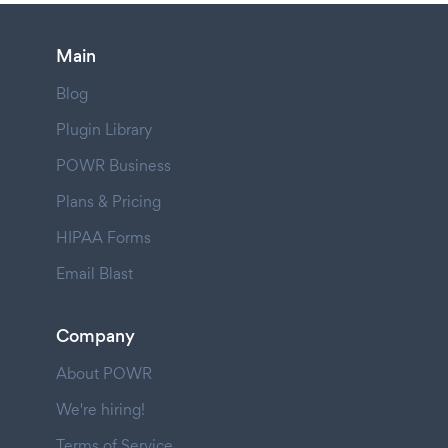
Main
Blog
Plugin Library
POWR Business
Plans & Pricing
HIPAA Forms
Email Blast
Company
About POWR
We're hiring!
Terms of Service