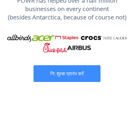
POWR has helped over a half million
businesses on every continent
(besides Antarctica, because of course not)
नि: शुल्क प्रारंभ करें