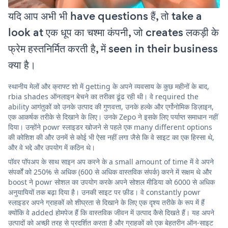
यदि आप अभी भी have questions हैं, तो take a
look at एक धूप का चश्मा कंपनी, जो creates लकड़ी के
फ्रेम हस्तनिर्मित करती है, में seen in their business
क्या है।
स्थानीय मेलों और क्राफ्ट शो में getting के अपने व्यवसाय के कुछ महीनों के बाद,
rbia shades ऑनलाइन बेचने का तरीका ढूंढ रही थी। वे required the
ability आगंतुकों को उनके उत्पाद की गुणवत्ता, उनके हल्के और एर्गोनोमिक डिज़ाइन,
एक आकर्षक तरीके से दिखाने के लिए। उनके Zepo ने इसके लिए पर्याप्त समाधान नहीं
दिया। उन्होंने powr स्लाइडर खोजने से पहले एक many different options
की कोशिश की और उनमें से कोई भी ऐसा नहीं लगा जैसे कि वे साइट का एक हिस्सा थे,
और वे भद्दे और उपयोग में कठिन थे।
पॉवर पॉपअप के साथ साइन अप करने के a small amount of time में वे अपने
संपर्कों को 250% से अधिक (600 से अधिक वास्तविक संपर्क) करने में सक्षम थे और
boost ने powr सोशल का उपयोग करके अपने सोशल मीडिया को 6000 से अधिक
अनुयायियों तक बढ़ा दिया है। उनकी साइट पर फ़ीड। वे constantly powr
स्लाइडर अपने ग्राहकों को शीघ्रता से दिखाने के लिए एक दृश्य तरीके के रूप में हैं
क्योंकि वे added होमपेज हैं कि वास्तविक जीवन में उत्पाद कैसे दिखते हैं। यह अपने
उत्पादों को अच्छी तरह से प्रदर्शित करता है और ग्राहकों को एक बेहतरीन ऑन-साइट