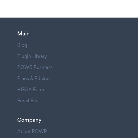
Main
Blog
Plugin Library
POWR Business
Plans & Pricing
HIPAA Forms
Email Blast
Company
About POWR