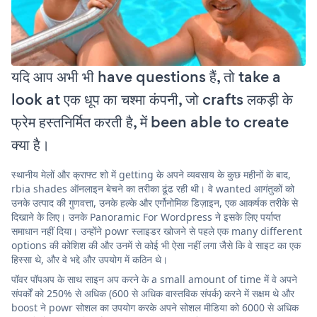
यदि आप अभी भी have questions हैं, तो take a
look at एक धूप का चश्मा कंपनी, जो crafts लकड़ी के
फ्रेम हस्तनिर्मित करती है, में been able to create
क्या है।
स्थानीय मेलों और क्राफ्ट शो में getting के अपने व्यवसाय के कुछ महीनों के बाद,
rbia shades ऑनलाइन बेचने का तरीका ढूंढ रही थी। वे wanted आगंतुकों को
उनके उत्पाद की गुणवत्ता, उनके हल्के और एर्गोनोमिक डिज़ाइन, एक आकर्षक तरीके से
दिखाने के लिए। उनके Panoramic For Wordpress ने इसके लिए पर्याप्त
समाधान नहीं दिया। उन्होंने powr स्लाइडर खोजने से पहले एक many different
options की कोशिश की और उनमें से कोई भी ऐसा नहीं लगा जैसे कि वे साइट का एक
हिस्सा थे, और वे भद्दे और उपयोग में कठिन थे।
पॉवर पॉपअप के साथ साइन अप करने के a small amount of time में वे अपने
संपर्कों को 250% से अधिक (600 से अधिक वास्तविक संपर्क) करने में सक्षम थे और
boost ने powr सोशल का उपयोग करके अपने सोशल मीडिया को 6000 से अधिक