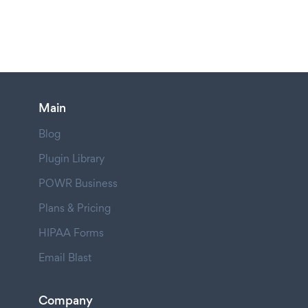
Main
Blog
Plugin Library
POWR Business
Plans & Pricing
HIPAA Forms
Email Blast
Company