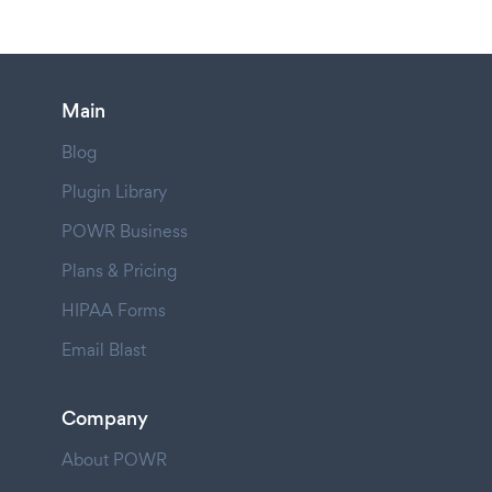
Main
Blog
Plugin Library
POWR Business
Plans & Pricing
HIPAA Forms
Email Blast
Company
About POWR