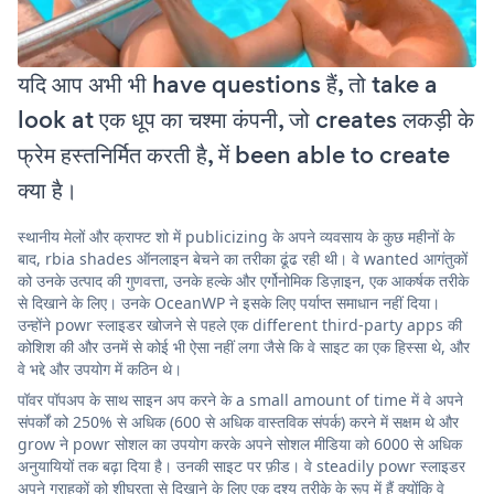
यदि आप अभी भी have questions हैं, तो take a
look at एक धूप का चश्मा कंपनी, जो creates लकड़ी के
फ्रेम हस्तनिर्मित करती है, में been able to create
क्या है।
स्थानीय मेलों और क्राफ्ट शो में publicizing के अपने व्यवसाय के कुछ महीनों के
बाद, rbia shades ऑनलाइन बेचने का तरीका ढूंढ रही थी। वे wanted आगंतुकों
को उनके उत्पाद की गुणवत्ता, उनके हल्के और एर्गोनोमिक डिज़ाइन, एक आकर्षक तरीके
से दिखाने के लिए। उनके OceanWP ने इसके लिए पर्याप्त समाधान नहीं दिया।
उन्होंने powr स्लाइडर खोजने से पहले एक different third-party apps की
कोशिश की और उनमें से कोई भी ऐसा नहीं लगा जैसे कि वे साइट का एक हिस्सा थे, और
वे भद्दे और उपयोग में कठिन थे।
पॉवर पॉपअप के साथ साइन अप करने के a small amount of time में वे अपने
संपर्कों को 250% से अधिक (600 से अधिक वास्तविक संपर्क) करने में सक्षम थे और
grow ने powr सोशल का उपयोग करके अपने सोशल मीडिया को 6000 से अधिक
अनुयायियों तक बढ़ा दिया है। उनकी साइट पर फ़ीड। वे steadily powr स्लाइडर
अपने ग्राहकों को शीघ्रता से दिखाने के लिए एक दृश्य तरीके के रूप में हैं क्योंकि वे