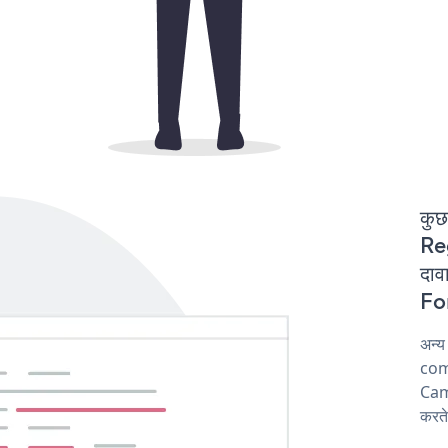
कुछ
Re
दा
For
अन्
comp
Cam
करते