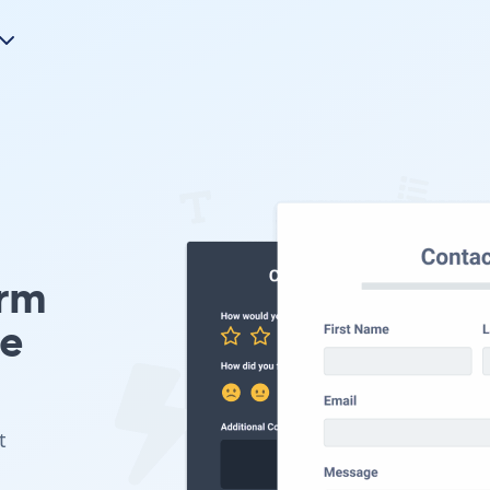
orm
pe
t