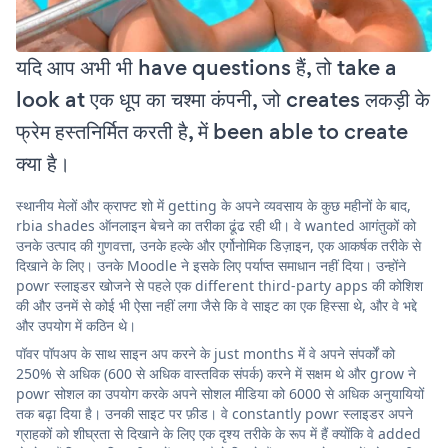
यदि आप अभी भी have questions हैं, तो take a
look at एक धूप का चश्मा कंपनी, जो creates लकड़ी के
फ्रेम हस्तनिर्मित करती है, में been able to create
क्या है।
स्थानीय मेलों और क्राफ्ट शो में getting के अपने व्यवसाय के कुछ महीनों के बाद,
rbia shades ऑनलाइन बेचने का तरीका ढूंढ रही थी। वे wanted आगंतुकों को
उनके उत्पाद की गुणवत्ता, उनके हल्के और एर्गोनोमिक डिज़ाइन, एक आकर्षक तरीके से
दिखाने के लिए। उनके Moodle ने इसके लिए पर्याप्त समाधान नहीं दिया। उन्होंने
powr स्लाइडर खोजने से पहले एक different third-party apps की कोशिश
की और उनमें से कोई भी ऐसा नहीं लगा जैसे कि वे साइट का एक हिस्सा थे, और वे भद्दे
और उपयोग में कठिन थे।
पॉवर पॉपअप के साथ साइन अप करने के just months में वे अपने संपर्कों को
250% से अधिक (600 से अधिक वास्तविक संपर्क) करने में सक्षम थे और grow ने
powr सोशल का उपयोग करके अपने सोशल मीडिया को 6000 से अधिक अनुयायियों
तक बढ़ा दिया है। उनकी साइट पर फ़ीड। वे constantly powr स्लाइडर अपने
ग्राहकों को शीघ्रता से दिखाने के लिए एक दृश्य तरीके के रूप में हैं क्योंकि वे added