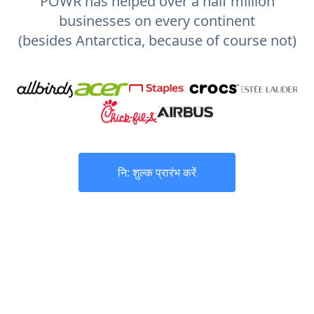
POWR has helped over a half million
businesses on every continent
(besides Antarctica, because of course not)
नि: शुल्क प्रारंभ करें