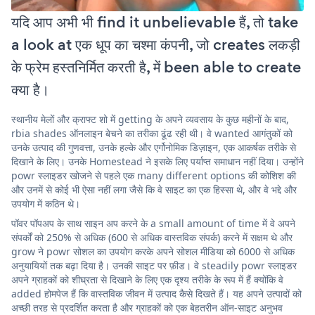
यदि आप अभी भी find it unbelievable हैं, तो take
a look at एक धूप का चश्मा कंपनी, जो creates लकड़ी
के फ्रेम हस्तनिर्मित करती है, में been able to create
क्या है।
स्थानीय मेलों और क्राफ्ट शो में getting के अपने व्यवसाय के कुछ महीनों के बाद,
rbia shades ऑनलाइन बेचने का तरीका ढूंढ रही थी। वे wanted आगंतुकों को
उनके उत्पाद की गुणवत्ता, उनके हल्के और एर्गोनोमिक डिज़ाइन, एक आकर्षक तरीके से
दिखाने के लिए। उनके Homestead ने इसके लिए पर्याप्त समाधान नहीं दिया। उन्होंने
powr स्लाइडर खोजने से पहले एक many different options की कोशिश की
और उनमें से कोई भी ऐसा नहीं लगा जैसे कि वे साइट का एक हिस्सा थे, और वे भद्दे और
उपयोग में कठिन थे।
पॉवर पॉपअप के साथ साइन अप करने के a small amount of time में वे अपने
संपर्कों को 250% से अधिक (600 से अधिक वास्तविक संपर्क) करने में सक्षम थे और
grow ने powr सोशल का उपयोग करके अपने सोशल मीडिया को 6000 से अधिक
अनुयायियों तक बढ़ा दिया है। उनकी साइट पर फ़ीड। वे steadily powr स्लाइडर
अपने ग्राहकों को शीघ्रता से दिखाने के लिए एक दृश्य तरीके के रूप में हैं क्योंकि वे
added होमपेज हैं कि वास्तविक जीवन में उत्पाद कैसे दिखते हैं। यह अपने उत्पादों को
अच्छी तरह से प्रदर्शित करता है और ग्राहकों को एक बेहतरीन ऑन-साइट अनुभव