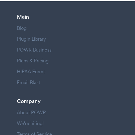
Main
Blog
Plugin Library
POWR Business
Plans & Pricing
HIPAA Forms
Email Blast
Company
About POWR
We're hiring!
Terms of Service