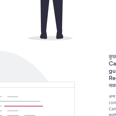
कुछ
Ca
gur
Reg
सकत
अन्
comp
Cam
करते