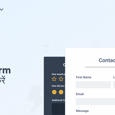
orm
ें