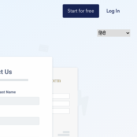
Start for free
Log In