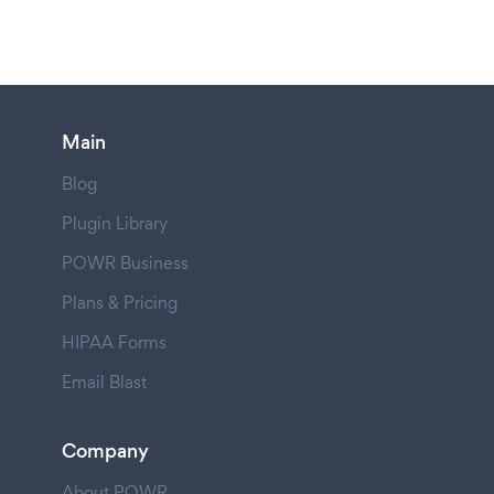
Main
Blog
Plugin Library
POWR Business
Plans & Pricing
HIPAA Forms
Email Blast
Company
About POWR