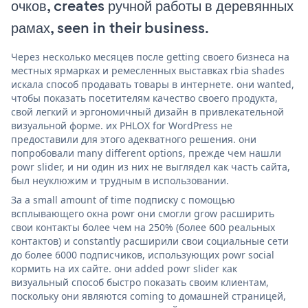
очков, creates ручной работы в деревянных
рамах, seen in their business.
Через несколько месяцев после getting своего бизнеса на
местных ярмарках и ремесленных выставках rbia shades
искала способ продавать товары в интернете. они wanted,
чтобы показать посетителям качество своего продукта,
свой легкий и эргономичный дизайн в привлекательной
визуальной форме. их PHLOX for WordPress не
предоставили для этого адекватного решения. они
попробовали many different options, прежде чем нашли
powr slider, и ни один из них не выглядел как часть сайта,
был неуклюжим и трудным в использовании.
За a small amount of time подписку с помощью
всплывающего окна powr они смогли grow расширить
свои контакты более чем на 250% (более 600 реальных
контактов) и constantly расширили свои социальные сети
до более 6000 подписчиков, использующих powr social
кормить на их сайте. они added powr slider как
визуальный способ быстро показать своим клиентам,
поскольку они являются coming to домашней страницей,