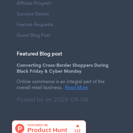
Affiliate Program
Success Stories
Feature Requests
Guest Blog Post
Featured Blog post
Converting Cross-Border Shoppers During
Black Friday & Cyber Monday
Online commerce is an integral part of the
overall retail business.
Read More
Posted by on
2026-08-06